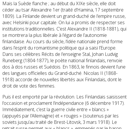
Mais la Suède flanche ; au début du XIXe siècle, elle doit
céder au tsar Alexandre 1er (traité d’Hamina, 17 septembre
1809). La Finlande devient un grand-duché de l’empire russe,
avec Helsinki pour capitale. On lui a promis de respecter ses
institutions traditionnelles. C’est Alexandre II (1818-1881), qui
se montrera la plus libérale à l’égard de l’autonomie
finlandaise. Au cours du siècle, l’idée nationale prend forme
dans l’esprit du romantisme politique qui a saisi l’Europe.
Dans ses célèbres Récits de l’enseigne Stal, Johan Ludvig
Runeberg (1804-1877), le poète national finlandais, renvoie
dos à dos russes et Suédois. En 1863, le finnois devient l’une
des langues officielles du Grand-duché. Nicolas II (1868-
1918) accorde de nouvelles libertés aux Finlandais, dont le
droit de vote des femmes.
Puis il est emporté par la révolution. Les Finlandais saisissent
l’occasion et proclament l’indépendance (6 décembre 1917).
Immédiatement, c’est la guerre civile entre « blancs »
(appuyés par l’Allemagne) et « rouges » (soutenus par les
soviets jusqu’au traité de Brest-Litovsk, 3 mars 1918). Le
retrait russe permet aux « blancs », emmenés par le baron