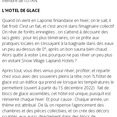
membre de l'OTAN.
L'HOTEL DE GLACE
Quand on vient en Laponie finlandaise en hiver, on le sait, il
fait froid. C’est un fait, et c’est ancré dans l’imaginaire collectif.
On rêve de forêts enneigées ; on s’attend à découvrir des
lacs gelés ; pour les plus téméraires, on se prête aux
pratiques locales en s’essayant à la baignade dans des eaux
un peu au-dessus de 0°, après un bon sauna bien chaud…
Alors quitte à visiter Levi, pourquoi ne pas rêver un peu plus
en visitant Snow Village Lapland Hotels ?
Après tout, vous êtes venus pour rêver, profiter, et repartir
chez vous avec des souvenirs pleins la tête, non ?L’hôtel de
glace est un édifice qui prend vie lorsque les températures le
permettent (ouvert à partir du 15 décembre 2022) : fait de
blocs de glace assemblés, cet hôtel est unique, puisqu’il est
réinventé chaque hiver. Et pour cause : Chaque année, un
thème est attribué. De là, on repense l’agencement des
chambres et des pièces collectives, et on crée des décors
sculptés, eux aussi, directement dans des blocs de