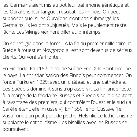
les Germains aient mis au pot leur patrimoine génétique et
les Ouraliens leur langue : résultat, les Finnois. On peut
supposer que, si les Ouraliens n’ont pas submergé les
Germains, ils les ont subjugués. Mais le peuplement reste
lâche. Les Vikings viennent piller au printemps.
On se réfugie dans la forêt… A la fin du premier millénaire, la
Suède à l’ouest et Novgorod à l’est sont devenus de sérieux
clients. Qui vont s’affronter.
En Finlande. En 1157, le roi de Suède Eric IX le Saint occupe
le pays. La christianisation des Finnois peut commencer. On
fonde Turku en 1229, avec un château et une cathédrale.
Les Suédois dominent sans trop asservir. La Finlande reste
à la marge de la féodalité. Russes et Suédois se la disputent,
à l’avantage des premiers, qui contrôlent l’ouest et le sud (la
Carélie étant, elle, « russe »). En 1550, le roi Gustave 1er
Vasa fonde un petit port de pêche, Helsinki. Le luthéranisme
supplante le catholicisme. Les bisbilles avec les Russes se
poursuivent.