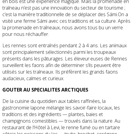
en bois est une expérience magique. Mais la promenade en
traîneau n’est pas une innovation du secteur de tourisme ;
c’est la manière traditionnelle de se déplacer des Sámi.On a
visité une ferme Sámi avec ces traditions et sa culture. Après
la promenade en traîneaux, nous avons tous bu un verre
pour nous réchauffer.
Les rennes sont entraînés pendant 2 à 4 ans. Les animaux
sont principalement sélectionnés parmi les troupeaux
présents dans les pâturages. Les éleveur·euses de Rennes
surveillent les faons afin de déterminer s’ils peuvent être
utilisés sur les traîneaux. Ils préfèrent les grands faons
audacieux, calmes et curieux.
GOUTER AU SPECIALITES ARCTIQUES
De la cuisine du quotidien aux tables raffinées, la
gastronomie lapone mélange les savoir-faire locaux, les
traditions et des ingrédients — plantes, baies et
champignons comestibles — trouvés dans la nature. Au
restaurant de l’Hôtel à Levi, le renne fumé ou en tartare
côtoie les poissons du lac — truite, brochet, corégone —,