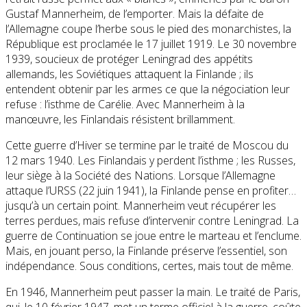
Gustaf Mannerheim, de l’emporter. Mais la défaite de
l’Allemagne coupe l’herbe sous le pied des monarchistes, la
République est proclamée le 17 juillet 1919. Le 30 novembre
1939, soucieux de protéger Leningrad des appétits
allemands, les Soviétiques attaquent la Finlande ; ils
entendent obtenir par les armes ce que la négociation leur
refuse : l’isthme de Carélie. Avec Mannerheim à la
manœuvre, les Finlandais résistent brillamment.
Cette guerre d’Hiver se termine par le traité de Moscou du
12 mars 1940. Les Finlandais y perdent l’isthme ; les Russes,
leur siège à la Société des Nations. Lorsque l’Allemagne
attaque l’URSS (22 juin 1941), la Finlande pense en profiter…
jusqu’à un certain point. Mannerheim veut récupérer les
terres perdues, mais refuse d’intervenir contre Leningrad. La
guerre de Continuation se joue entre le marteau et l’enclume.
Mais, en jouant perso, la Finlande préserve l’essentiel, son
indépendance. Sous conditions, certes, mais tout de même.
En 1946, Mannerheim peut passer la main. Le traité de Paris,
qui, le 10 février 1947, met un terme officiel à la guerre, coûte