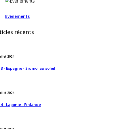
Evénements
ticles récents
uillet 2024
3 - Espagne - Six moi au soleil
uillet 2024
4 - Laponie - Finlande